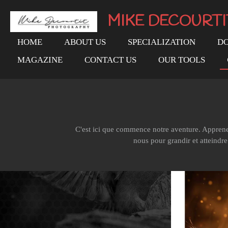
Passer
MIKE DECOURT
au
contenu
HOME
ABOUT US
SPECIALIZATION
DO
principal
MAGAZINE
CONTACT US
OUR TOOLS
C'est ici que commence notre aventure. Apprenez
nous pour grandir et atteindr