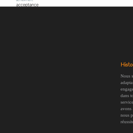
Histoi
Nous s
adaptab
engage
dans t
servic
avons 
nous p
réussit