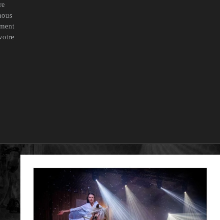
re
nous
mment
votre