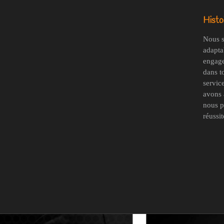
Histoi
Nous s
adaptab
engage
dans t
servic
avons 
nous p
réussit