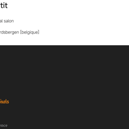
ixels
ence